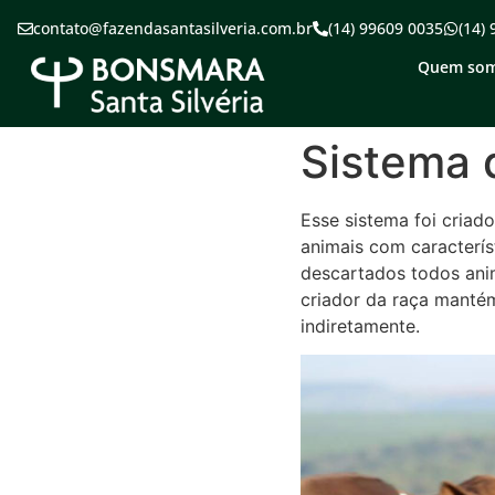
contato@fazendasantasilveria.com.br
(14) 99609 0035
(14)
Quem so
Sistema 
Esse sistema foi criad
animais com caracterí
descartados todos anim
criador da raça mantém
indiretamente.