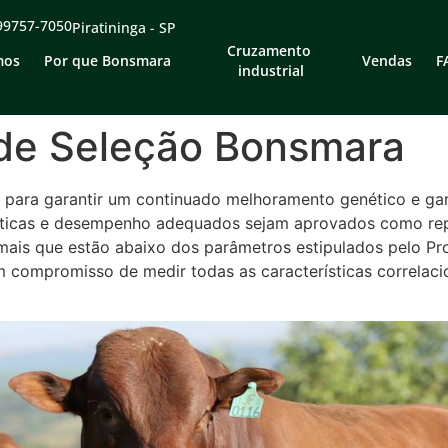
 99757-7050
Piratininga - SP
Cruzamento 
mos
Por que Bonsmara
Vendas
F
industrial
de Seleção Bonsmara
o para garantir um continuado melhoramento genético e ga
sticas e desempenho adequados sejam aprovados como re
ais que estão abaixo dos parâmetros estipulados pelo Prof
 compromisso de medir todas as características correlaci